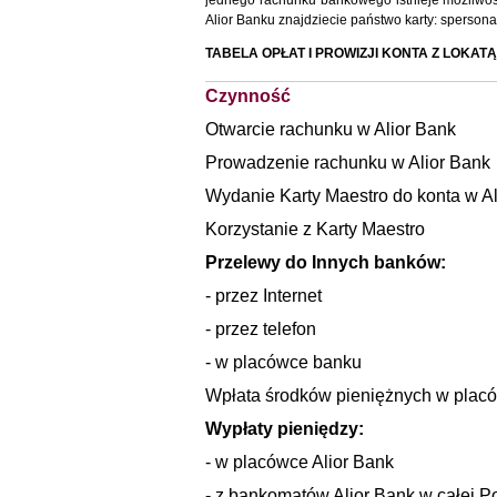
jednego rachunku bankowego istnieje możliwość 
Alior Banku znajdziecie państwo karty: spersona
TABELA OPŁAT I PROWIZJI KONTA Z LOKAT
Czynność
Otwarcie rachunku w Alior Bank
Prowadzenie rachunku w Alior Bank
Wydanie Karty Maestro do konta w Al
Korzystanie z Karty Maestro
Przelewy do Innych banków:
- przez Internet
- przez telefon
- w placówce banku
Wpłata środków pieniężnych w placó
Wypłaty pieniędzy:
- w placówce Alior Bank
- z bankomatów Alior Bank w całej P