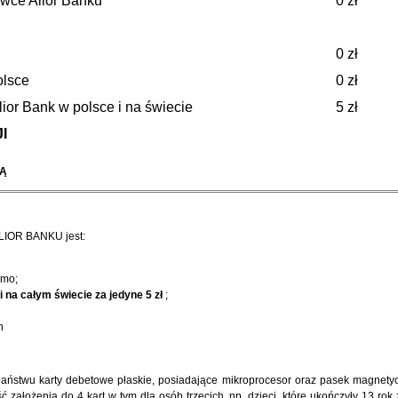
wce Alior Banku
0 zł
0 zł
olsce
0 zł
ior Bank w polsce i na świecie
5 zł
I
NĄ
LIOR BANKU jest:
rmo;
 na całym świecie za jedyne 5 zł
;
n
 państwu karty debetowe płaskie, posiadające mikroprocesor oraz pasek magnety
założenia do 4 kart w tym dla osób trzecich, np. dzieci, które ukończyły 13 rok 