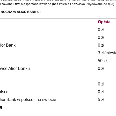
lizowane i tzw. niespersonalizowane (bez imienia i nazwiska - wydawane od ręki).
Ą NOCNĄ W ALIOR BANK'U:
Opłata
0 zł
0 zł
ior Bank
0 zł
3 zł/miesi
50 zł
wce Alior Banku
0 zł
0 zł
olsce
0 zł
ior Bank w polsce i na świecie
5 zł
I