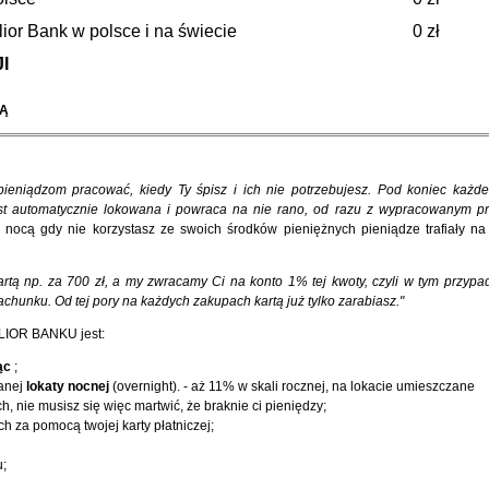
ior Bank w polsce i na świecie
0 zł
I
NĄ
ieniądzom pracować, kiedy Ty śpisz i ich nie potrzebujesz. Pod koniec każd
st automatycznie lokowana i powraca na nie rano, od razu z wypracowanym p
y nocą gdy nie korzystasz ze swoich środków pieniężnych pieniądze trafiały na 
rtą np. za 700 zł, a my zwracamy Ci na konto 1% tej kwoty, czyli w tym przypad
achunku. Od tej pory na każdych zakupach kartą już tylko zarabiasz."
LIOR BANKU jest:
ąc
;
anej
lokaty nocnej
(overnight). - aż 11% w skali rocznej, na lokacie umieszczane
, nie musisz się więc martwić, że braknie ci pieniędzy;
 za pomocą twojej karty płatniczej;
u;