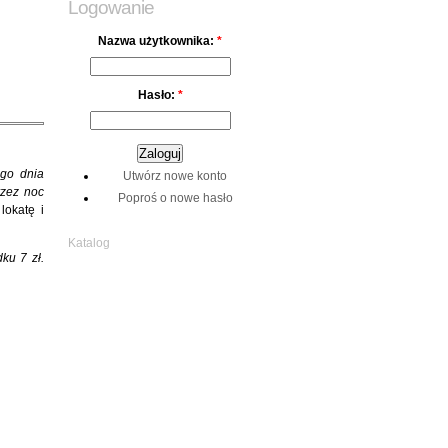
Logowanie
Nazwa użytkownika:
*
Hasło:
*
ego dnia
Utwórz nowe konto
rzez noc
Poproś o nowe hasło
lokatę i
Katalog
ku 7 zł.