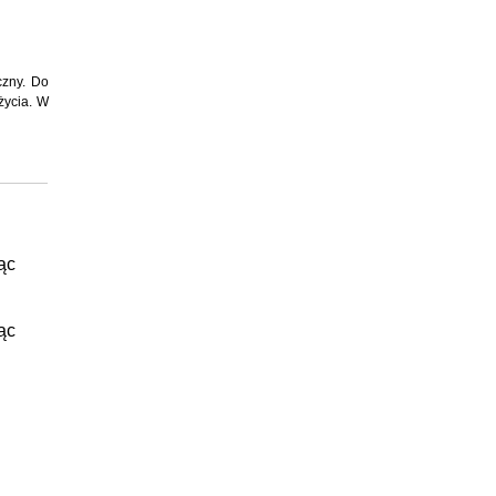
czny. Do
życia. W
ąc
ąc