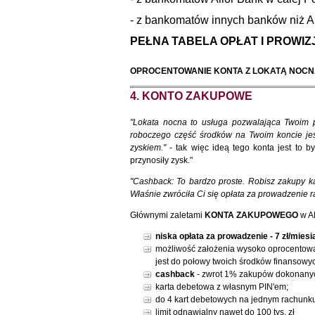
- z bankomatów innych banków niż Al
PEŁNA TABELA OPŁAT I PROWIZJ
OPROCENTOWANIE KONTA Z LOKATĄ NOC
4. KONTO ZAKUPOWE
"Lokata nocna to usługa pozwalająca Twoim p
roboczego część środków na Twoim koncie je
zyskiem."
- tak więc ideą tego konta jest to b
przynosiły zysk."
"Cashback: To bardzo proste. Robisz zakupy ka
Właśnie zwróciła Ci się opłata za prowadzenie r
Głównymi zaletami
KONTA ZAKUPOWEGO
w A
niska opłata za prowadzenie - 7 zł/miesi
możliwość założenia wysoko oprocentow
jest do połowy twoich środków finansowych
cashback
- zwrot 1% zakupów dokonanych
karta debetowa z własnym PIN'em;
do 4 kart debetowych na jednym rachunk
limit odnawialny nawet do 100 tys. zł