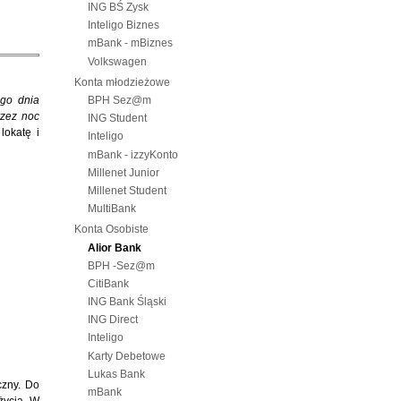
ING BŚ Zysk
Inteligo Biznes
mBank - mBiznes
Volkswagen
Konta młodzieżowe
ego dnia
BPH Sez@m
rzez noc
ING Student
lokatę i
Inteligo
mBank - izzyKonto
Millenet Junior
Millenet Student
MultiBank
Konta Osobiste
Alior Bank
BPH -Sez@m
CitiBank
ING Bank Śląski
ING Direct
Inteligo
Karty Debetowe
Lukas Bank
czny. Do
mBank