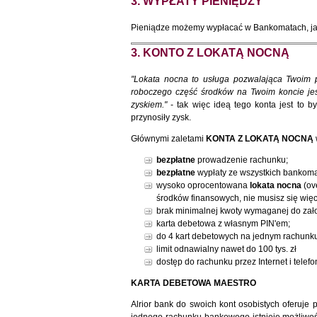
3. WYPŁATY PIENIĘDZY
Pieniądze możemy wypłacać w Bankomatach, jak 
3. KONTO Z LOKATĄ NOCNĄ
"Lokata nocna to usługa pozwalająca Twoim p
roboczego część środków na Twoim koncie je
zyskiem."
- tak więc ideą tego konta jest to b
przynosiły zysk.
Głównymi zaletami
KONTA Z LOKATĄ NOCNĄ
bezpłatne
prowadzenie rachunku;
bezpłatne
wypłaty ze wszystkich bankoma
wysoko oprocentowana
lokata nocna
(ove
środków finansowych, nie musisz się więc 
brak minimalnej kwoty wymaganej do założ
karta debetowa z własnym PIN'em;
do 4 kart debetowych na jednym rachunk
limit odnawialny nawet do 100 tys. zł
dostęp do rachunku przez Internet i telefo
KARTA DEBETOWA MAESTRO
Alrior bank do swoich kont osobistych oferuje