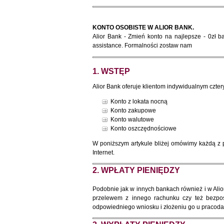
KONTO OSOBISTE W ALIOR BANK.
Alior Bank - Zmień konto na najlepsze - 0zł 
assistance. Formalności zostaw nam
1. WSTĘP
Alior Bank oferuje klientom indywidualnym czter
Konto z lokata nocną
Konto zakupowe
Konto walutowe
Konto oszczędnościowe
W poniższym artykule bliżej omówimy każdą z p
Internet.
2. WPŁATY PIENIĘDZY
Podobnie jak w innych bankach również i w Al
przelewem z innego rachunku czy też bezpo
odpowiedniego wniosku i złożeniu go u pracoda