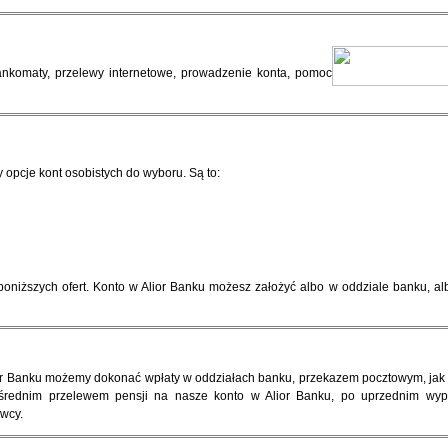
bankomaty, przelewy internetowe, prowadzenie konta, pomoc
y opcje kont osobistych do wyboru. Są to:
oniższych ofert. Konto w Alior Banku możesz założyć albo w oddziale banku, al
ior Banku możemy dokonać wpłaty w oddziałach banku, przekazem pocztowym, jak
średnim przelewem pensji na nasze konto w Alior Banku, po uprzednim wype
wcy.