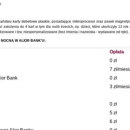
n
 państwu karty debetowe płaskie, posiadające mikroprocesor oraz pasek magnety
założenia do 4 kart w tym dla osób trzecich, np. dzieci, które ukończyły 13 rok 
lizowane i tzw. niespersonalizowane (bez imienia i nazwiska - wydawane od ręki).
Ą NOCNĄ W ALIOR BANK'U:
Opłata
0 zł
7 zł/miesi
ior Bank
0 zł
3 zł/miesi
0 zł
5 zł
6 zł