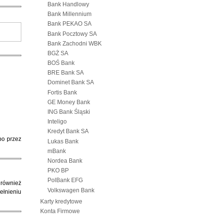
Bank Handlowy
Bank Millennium
Bank PEKAO SA
Bank Pocztowy SA
Bank Zachodni WBK
BGŻ SA
BOŚ Bank
BRE Bank SA
Dominet Bank SA
Fortis Bank
GE Money Bank
ING Bank Śląski
Inteligo
Kredyt Bank SA
bo przez
Lukas Bank
mBank
Nordea Bank
PKO BP
PolBank EFG
 również
Volkswagen Bank
łnieniu
Karty kredytowe
Konta Firmowe