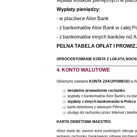
Wpłata środków pieniężnych w placó
Wypłaty pieniędzy:
- w placówce Alior Bank
- z bankomatów Alior Bank w całej P
- z bankomatów innych banków niż Al
PEŁNA TABELA OPŁAT I PROWIZJ
OPROCENTOWANIE KONTA Z LOKATĄ NOC
4. KONTO WALUTOWE
Głównymi zaletami
KONTA ZAKUPOWEGO
w A
bezpłatne prowadzenie rachunku
;
wypłaty z bankomatów Alior Bank'u za da
wypłaty z innych bankomatów w Polsce i
karta debetowa z własnym PIN'em;
dostęp do rachunku przez Internet i telefo
KARTA DEBETOWA MAESTRO
Alrior bank do swoich kont osobistych oferuje
jednego rachunku bankowego istnieje możliwość 