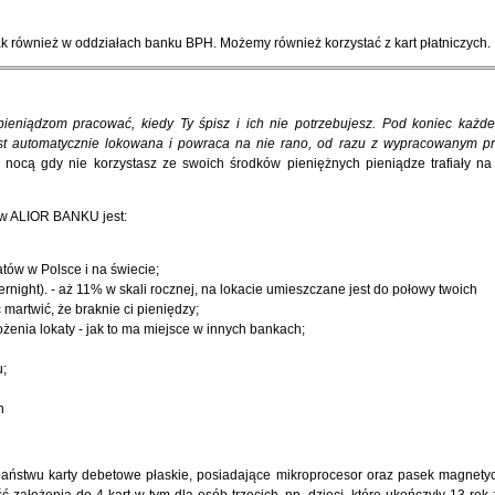
również w oddziałach banku BPH. Możemy również korzystać z kart płatniczych.
ieniądzom pracować, kiedy Ty śpisz i ich nie potrzebujesz. Pod koniec każd
st automatycznie lokowana i powraca na nie rano, od razu z wypracowanym p
y nocą gdy nie korzystasz ze swoich środków pieniężnych pieniądze trafiały na 
w ALIOR BANKU jest:
tów w Polsce i na świecie;
rnight). - aż 11% w skali rocznej, na lokacie umieszczane jest do połowy twoich
martwić, że braknie ci pieniędzy;
enia lokaty - jak to ma miejsce w innych bankach;
u;
n
 państwu karty debetowe płaskie, posiadające mikroprocesor oraz pasek magnety