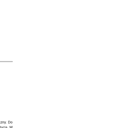
czny. Do
życia. W