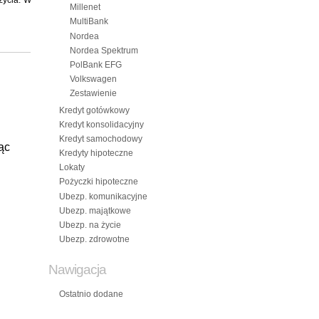
życia. W
Millenet
MultiBank
Nordea
Nordea Spektrum
PolBank EFG
Volkswagen
Zestawienie
Kredyt gotówkowy
Kredyt konsolidacyjny
Kredyt samochodowy
ąc
Kredyty hipoteczne
Lokaty
Pożyczki hipoteczne
Ubezp. komunikacyjne
Ubezp. majątkowe
Ubezp. na życie
Ubezp. zdrowotne
Nawigacja
Ostatnio dodane