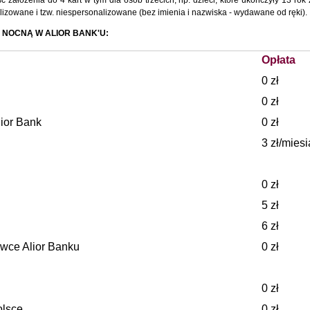
założenia do 4 kart w tym dla osób trzecich, np. dzieci, które ukończyły 13 rok 
lizowane i tzw. niespersonalizowane (bez imienia i nazwiska - wydawane od ręki).
Ą NOCNĄ W ALIOR BANK'U:
Opłata
0 zł
0 zł
ior Bank
0 zł
3 zł/miesi
0 zł
5 zł
6 zł
wce Alior Banku
0 zł
0 zł
olsce
0 zł